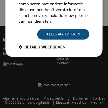
combineren met andere informatie
die u aan hen heeft verstrekt of die
zij hebben verzameld door uw gebruik
van hun diensten.
ALLES ACCEPTEREN
Klantenservice
Menu
DETAILS WEERGEVEN
Vraag & contact
Assortiment
Bezorgen & leveren
Actueel
Zakelijk
Contact
WhatsApp
Algemene voorwaarden
|
Privacyverklaring
|
Disclaimer
|
Cookies
© 2026 Beton benodigdheden |
Maatwerk webshop
webmix