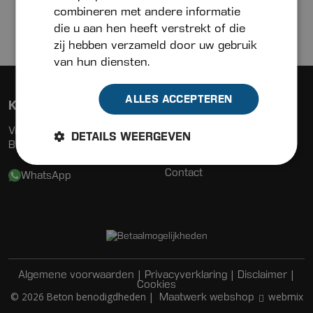
combineren met andere informatie
die u aan hen heeft verstrekt of die
zij hebben verzameld door uw gebruik
van hun diensten.
ALLES ACCEPTEREN
Klantenservice
Menu
Vraag & contact
Assortiment
DETAILS WEERGEVEN
Bezorgen & leveren
Actueel
Zakelijk
Contact
WhatsApp
Muurkraag Rondo voor buis 125
mm
|
|
|
Algemene voorwaarden
Privacyverklaring
Disclaimer
23,50
incl. BTW
Cookies
Op voorraad
© 2026 Beton benodigdheden |
webmix
Maatwerk webshop