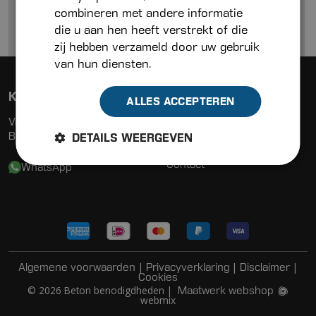
combineren met andere informatie
die u aan hen heeft verstrekt of die
zij hebben verzameld door uw gebruik
van hun diensten.
Klantenservice
Menu
ALLES ACCEPTEREN
Vraag & contact
Assortiment
Bezorgen & leveren
Actueel
DETAILS WEERGEVEN
Zakelijk
Contact
WhatsApp
|
|
|
Algemene voorwaarden
Privacyverklaring
Disclaimer
kolombekisting vierkant 200×200
Cookies
© 2026 Beton benodigdheden |
Maatwerk webshop
mm lengte 3000 mm
webmix