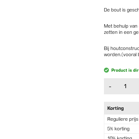
De bout is gesch
Met behulp van e
zetten in een g
Bij houtconstruc
worden.(vooral b
Product is di
Houtdraadbout
-
8×120
mm
verzinkt
100
Korting
st
Reguliere prijs
aantal
5% korting
10% korting