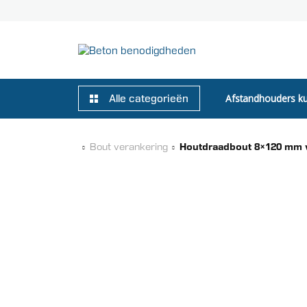
Afstandhouders ku
Alle categorieën
Bout verankering
Houtdraadbout 8×120 mm v