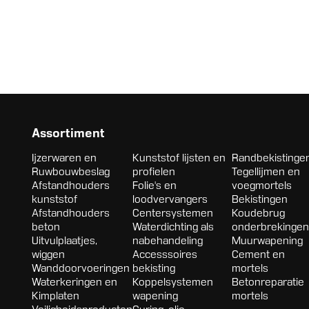
Assortiment
Ijzerwaren en
Kunststof lijsten en
Randbekistinge
Ruwbouwbeslag
profielen
Tegellijmen en
Afstandhouders
Folie's en
voegmortels
kunststof
loodvervangers
Bekistingen
Afstandhouders
Centersystemen
Koudebrug
beton
Waterdichting als
onderbrekingen
Uitvulplaatjes,
nabehandeling
Muurwapening
wiggen
Accesssoires
Cement en
Wanddoorvoeringen
bekisting
mortels
Waterkeringen en
Koppelsystemen
Betonreparatie
Kimplaten
wapening
mortels