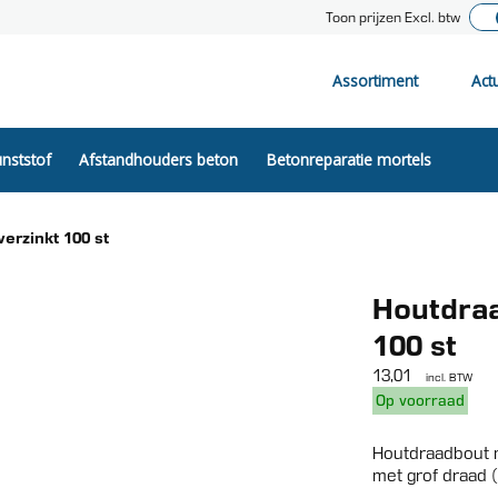
Toon prijzen Excl. btw
Assortiment
Act
nststof
Afstandhouders beton
Betonreparatie mortels
erzinkt 100 st
Houtdraa
100 st
13,01
incl. BTW
Op voorraad
Houtdraadbout m
met grof draad 