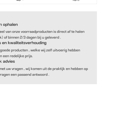
n ophalen
el van onze voorraadproducten is direct af te halen
k) of binnen 2/3 dagen bij u geleverd .
s en kwaliteitsverhouding
 goede producten , welke wij zelf uitvoerig hebben
n een redelijke prijs.
k advies
 met uw vragen , wij komen uit de praktijk en hebben op
vragen een passend antwoord .