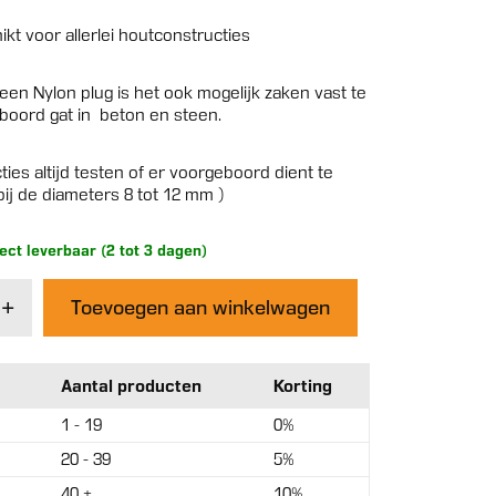
ikt voor allerlei houtconstructies
en Nylon plug is het ook mogelijk zaken vast te
eboord gat in beton en steen.
ties altijd testen of er voorgeboord dient te
ij de diameters 8 tot 12 mm )
rect leverbaar (2 tot 3 dagen)
+
Toevoegen aan winkelwagen
Aantal producten
Korting
1 - 19
0%
20 - 39
5%
40 +
10%