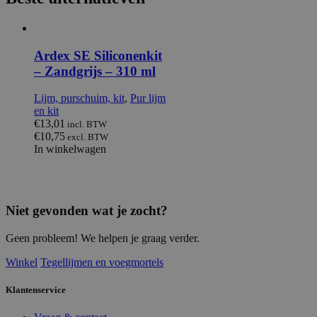
Ardex SE Siliconenkit
– Zandgrijs – 310 ml
Lijm, purschuim, kit
,
Pur lijm
en kit
€
13,01
incl. BTW
€
10,75
excl. BTW
In winkelwagen
Niet gevonden wat je zocht?
Geen probleem! We helpen je graag verder.
Winkel
Tegellijmen en voegmortels
Klantenservice