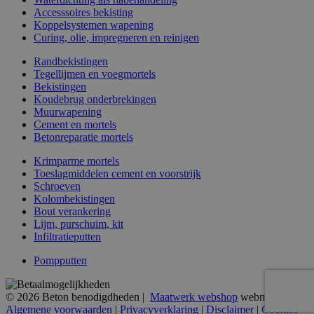
Accesssoires bekisting
Koppelsystemen wapening
Curing, olie, impregneren en reinigen
Randbekistingen
Tegellijmen en voegmortels
Bekistingen
Koudebrug onderbrekingen
Muurwapening
Cement en mortels
Betonreparatie mortels
Krimparme mortels
Toeslagmiddelen cement en voorstrijk
Schroeven
Kolombekistingen
Bout verankering
Lijm, purschuim, kit
Infiltratieputten
Pompputten
© 2026 Beton benodigdheden |
Maatwerk webshop
webmix
Algemene voorwaarden
|
Privacyverklaring
|
Disclaimer
|
Cookies