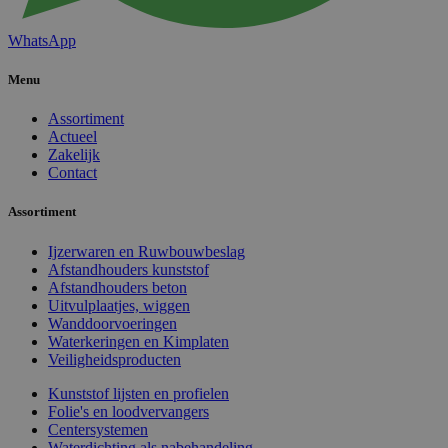
WhatsApp
Menu
Assortiment
Actueel
Zakelijk
Contact
Assortiment
Ijzerwaren en Ruwbouwbeslag
Afstandhouders kunststof
Afstandhouders beton
Uitvulplaatjes, wiggen
Wanddoorvoeringen
Waterkeringen en Kimplaten
Veiligheidsproducten
Kunststof lijsten en profielen
Folie's en loodvervangers
Centersystemen
Waterdichting als nabehandeling