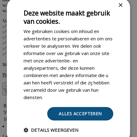
×
wastijd en water- en vuilafstotende eigenschappen na uitharding,
wat zorgt voor duurzaam en schimmelbestendig tegelwerk.
Deze website maakt gebruik
van cookies.
Voordelen & Kenmerken:
✅ Cementgebonden voegmortel met hoge kleurstabiliteit
We gebruiken cookies om inhoud en
✅ Geschikt voor voegbreedtes van 1–10 mm
✅ Water- en vuilafstotend na uitharding
advertenties te personaliseren en om ons
✅ Sterke flankenhechting en hoge vervormbaarheid
verkeer te analyseren. We delen ook
✅ Eenvoudig in te voegen dankzij lange wastijd
informatie over uw gebruik van onze site
✅ Verbrandt niet
met onze advertentie- en
Inhoud: 5 kg
analysepartners, die deze kunnen
combineren met andere informatie die u
Product is direct leverbaar (2 tot 3 dagen)
aan hen heeft verstrekt of die zij hebben
Ardex
-
+
verzameld door uw gebruik van hun
G10
Toevoegen aan winkelwagen
Premium
diensten.
Korting
Aantal producten
Flex
Reguliere prijs
1 - 19
Voegmortel
5% korting
5
20 - 39
ALLES ACCEPTEREN
kg
10% korting
40 +
-
Zandgrijs
DETAILS WEERGEVEN
aantal
Leveren en ophalen