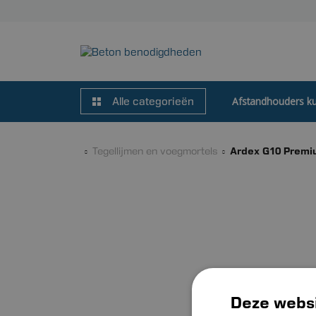
Afstandhouders ku
Alle categorieën
Tegellijmen en voegmortels
Ardex G10 Premiu
Deze websi