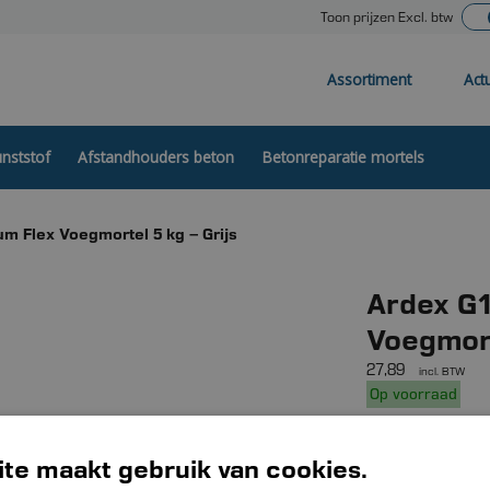
Toon prijzen Excl. btw
Assortiment
Act
nststof
Afstandhouders beton
Betonreparatie mortels
m Flex Voegmortel 5 kg – Grijs
Ardex G
Voegmort
27,89
incl. BTW
Op voorraad
Ardex G10 Prem
te maakt gebruik van cookies.
cementgebonden