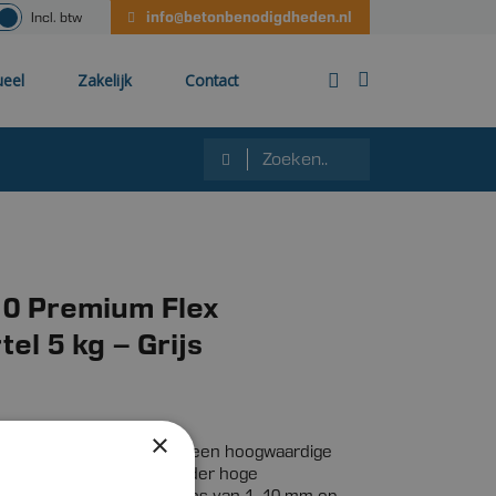
info@betonbenodigdheden.nl
Incl. btw
ueel
Zakelijk
Contact
10 Premium Flex
el 5 kg – Grijs
×
ium Flex Voegmortel
is een hoogwaardige
 voegmortel met bijzonder hoge