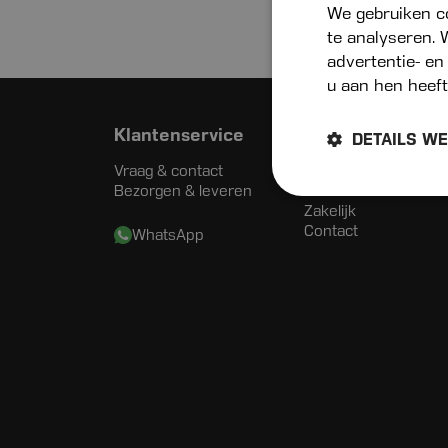
We gebruiken c
te analyseren. 
advertentie- en
u aan hen heeft
Klantenservice
Menu
DETAILS W
Vraag & contact
Assortiment
Bezorgen & leveren
Actueel
Zakelijk
Contact
WhatsApp